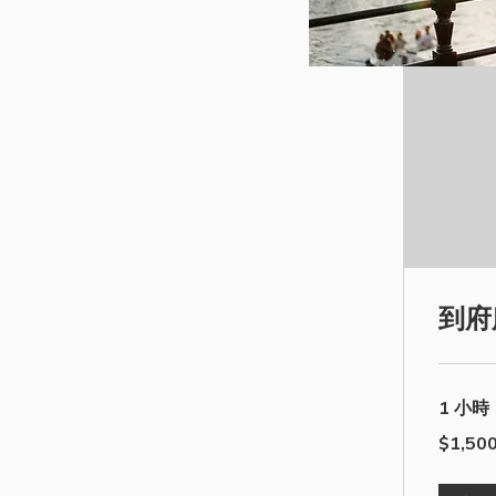
到府
1 小時
1,500
$1,50
新
台
幣