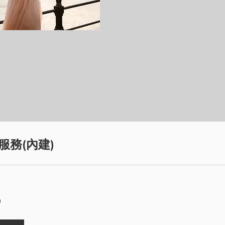
服務(內建)
0